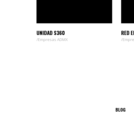
UNIDAD S360
RED E
Empresas ADMX
Empre
BLOG