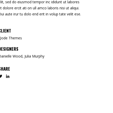
elit, sed do eiusmod tempor inc ididunt ut labores
et dolore ercit ati on ull amco laboris nisi ut aliqui.
Dui aute irur tu dolo end erit in volup tate velit ese.
CLIENT
Qode Themes
DESIGNERS
Danielle Wood, Julia Murphy
SHARE