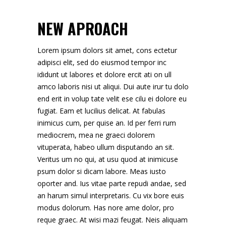
NEW APROACH
Lorem ipsum dolors sit amet, cons ectetur
adipisci elit, sed do eiusmod tempor inc
ididunt ut labores et dolore ercit ati on ull
amco laboris nisi ut aliqui. Dui aute irur tu dolo
end erit in volup tate velit ese cilu ei dolore eu
fugiat. Eam et lucilius delicat. At fabulas
inimicus cum, per quise an. Id per ferri rum
mediocrem, mea ne graeci dolorem
vituperata, habeo ullum disputando an sit.
Veritus um no qui, at usu quod at inimicuse
psum dolor si dicam labore. Meas iusto
oporter and. Ius vitae parte repudi andae, sed
an harum simul interpretaris. Cu vix bore euis
modus dolorum. Has nore ame dolor, pro
reque graec. At wisi mazi feugat. Neis aliquam