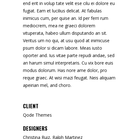
end erit in volup tate velit ese cilu ei dolore eu
fugiat. Eam et lucilius delicat. At fabulas
inimicus cum, per quise an. Id per ferri rum
mediocrem, mea ne graeci dolorem
vituperata, habeo ullum disputando an sit.
Veritus um no qui, at usu quod at inimicuse
psum dolor si dicam labore. Meas iusto
oporter and. Ius vitae parte repudi andae, sed
an harum simul interpretaris. Cu vix bore euis
modus dolorum. Has nore ame dolor, pro
reque graec. At wisi mazi feugat. Neis aliquam
apeirian mel, and choro.
CLIENT
Qode Themes
DESIGNERS
Christina Ruiz, Ralph Martinez