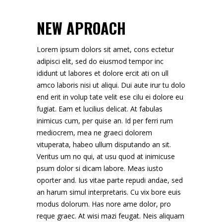
NEW APROACH
Lorem ipsum dolors sit amet, cons ectetur
adipisci elit, sed do eiusmod tempor inc
ididunt ut labores et dolore ercit ati on ull
amco laboris nisi ut aliqui. Dui aute irur tu dolo
end erit in volup tate velit ese cilu ei dolore eu
fugiat. Eam et lucilius delicat. At fabulas
inimicus cum, per quise an. Id per ferri rum
mediocrem, mea ne graeci dolorem
vituperata, habeo ullum disputando an sit.
Veritus um no qui, at usu quod at inimicuse
psum dolor si dicam labore. Meas iusto
oporter and. Ius vitae parte repudi andae, sed
an harum simul interpretaris. Cu vix bore euis
modus dolorum. Has nore ame dolor, pro
reque graec. At wisi mazi feugat. Neis aliquam