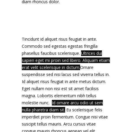
diam rhoncus dolor.
Tincidunt id aliquet risus feugiat in ante.
Commodo sed egestas egestas fringilla
phasellus faucibus scelerisque.
Ultrices dui
sapien eget mi proin sed libero. Aliquam etiam
erat velit scelerisque in dictum.
Ornare
suspendisse sed nisi lacus sed viverra tellus in.
Id aliquet risus feugiat in ante metus dictum.
Eget nullam non nisi est sit amet facilisis
magna. Lobortis elementum nibh tellus
molestie nunc.
Id ornare arcu odio ut sem
nulla pharetra diam sit.
Eu scelerisque felis
imperdiet proin fermentum. Congue nisi vitae
suscipit tellus mauris. Arcu cursus vitae
congue mauris rhoncus aenean vel elit