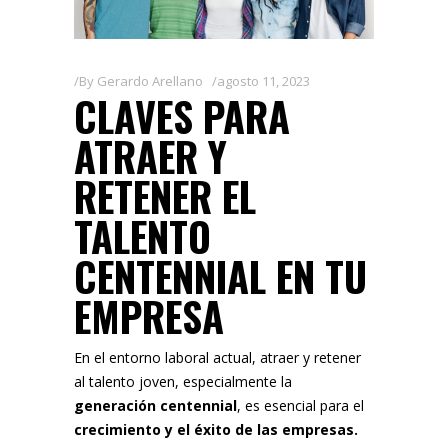
By
Gerardo Arellano
agosto 11, 2023
CLAVES PARA
ATRAER Y
RETENER EL
TALENTO
CENTENNIAL EN TU
EMPRESA
En el entorno laboral actual, atraer y retener
al talento joven, especialmente la
generación centennial
, es esencial para el
crecimiento y el éxito de las empresas.